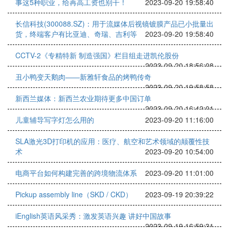
事这5种职业，给再高工资也别干！
2023-09-20 19:58:40
长信科技(300088.SZ)：用于流媒体后视镜镀膜产品已小批量出
货，终端客户有比亚迪、奇瑞、吉利等
2023-09-20 19:58:40
CCTV-2《专精特新 制造强国》栏目组走进凯伦股份
2023-09-20 18:56:08
丑小鸭变天鹅肉——新雅轩食品的烤鸭传奇
2023-09-20 19:58:58
新西兰媒体：新西兰农业期待更多中国订单
2023-09-20 16:42:01
儿童辅导写字灯怎么用的
2023-09-20 11:16:00
SLA激光3D打印机的应用：医疗、航空和艺术领域的颠覆性技
术
2023-09-20 10:54:00
电商平台如何构建完善的跨境物流体系
2023-09-20 11:01:00
Pickup assembly line（SKD / CKD）
2023-09-19 20:39:22
iEnglish英语风采秀：激发英语兴趣 讲好中国故事
2023-09-19 16:59:31