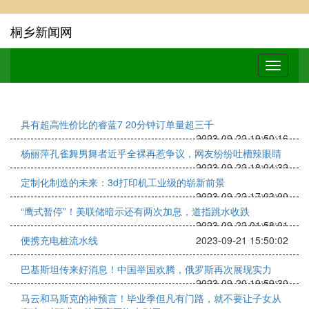
桐乡新闻网
具有超高性价比的睿蓝7 20分钟订单量超三千
2023-09-22 19:50:16
杨丽萍孔雀舞男舞者近乎全裸再惹争议，网友纷纷吐槽辣眼睛
2023-09-22 18:04:32
定制化制造的未来：3d打印机工业级的崭新前景
2023-09-22 17:03:00
“鹰式暂停”！美联储暗示还有两次加息，道指跳水收跌
2023-09-22 01:58:01
便携充电桩流水线
2023-09-21 15:50:02
巴基斯坦传来好消息！中国举国欢腾，俄罗斯再次展现实力
2023-09-20 19:59:30
马云和马斯克的神预言！毕业季但凡有门路，就不要让子女从