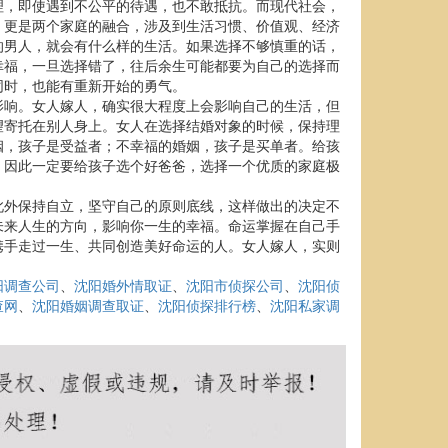
理，即使遇到不公平的待遇，也不敢抵抗。而现代社会，
，更是两个家庭的融合，涉及到生活习惯、价值观、经济
的男人，就会有什么样的生活。如果选择不够慎重的话，
幸福，一旦选择错了，往后余生可能都要为自己的选择而
同时，也能有重新开始的勇气。
影响。女人嫁人，确实很大程度上会影响自己的生活，但
望寄托在别人身上。女人在选择结婚对象的时候，保持理
姻，孩子是受益者；不幸福的婚姻，孩子是买单者。给孩
，因此一定要给孩子选个好爸爸，选择一个优质的家庭极
此外保持自立，坚守自己的原则底线，这样做出的决定不
未来人生的方向，影响你一生的幸福。命运掌握在自己手
携手走过一生、共同创造美好命运的人。女人嫁人，实则
阳调查公司
、
沈阳婚外情取证
、
沈阳市侦探公司
、
沈阳侦
查网
、
沈阳婚姻调查取证
、
沈阳侦探排行榜
、
沈阳私家调