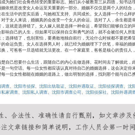
姻成为她们社会角色转变的重要标志。她们从小被教育三从四德，知书达
婚姻依然是改变女人命运至关重要的一部分。婚姻不仅仅是两个人的结合
性在生活中的坚实后盾，与她相互支持、共同成长。女人选择一个什么样
。对于女人来说，婚姻真的会改变一个女人的命运。选对了人，余生都是
苦，这就是选择错了。女人嫁人就是选择一种命运，希望我们能够自立的
会影响自己的人生，但如果可以保持自立和勇气的话，就不会被任何人所
生；选择错了，也别害怕，要勇敢地独自前行，无论什么时候都不要把希
子的命运负责。女人在选择男人时，就已经为婚姻埋下了伏笔，幸福的婚
以换，可爸爸一旦选错就无法更改。在一个家庭里，爸爸是核心的责任人
清楚自己想要什么生活，跟随自己的内心去做选择。花时间去了解彼此，
不是一句空话。每一位女性都应该认真对待自己的婚姻选择，这会决定你
望每一位女性都能在婚姻的道路上，做出明智的选择，找到那个能与自己
姻调查
、
沈阳市侦探
、
沈阳出轨取证
、
沈阳外遇取证
、
沈阳侦探调查
、
沈
市私家调查
、
沈阳私人调查
、
沈阳市调查公司
、
沈阳侦探社
、
沈阳外遇调