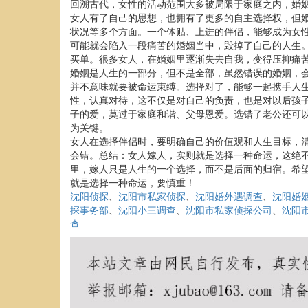
回溯古代，女性的活动范围大多被局限于家庭之内，婚
女人有了自己的思想，也拥有了更多的自主选择权，但
状况等多个方面。一个体贴、上进的伴侣，能够成为女
可能就会陷入一段痛苦的婚姻当中，毁掉了自己的人生
买单。很多女人，在婚姻里逐渐失去自我，变得压抑痛
婚姻是人生的一部分，但不是全部，虽然错误的婚姻，
并不意味就要被命运束缚。选择对了，能够一起携手人
性，认真对待，这不仅是对自己的负责，也是对以后孩
子的爱，莫过于家庭和谐、父母恩爱。选错了老公还可
为关键。
女人在选择伴侣时，要明确自己的价值观和人生目标，
会错。总结：女人嫁人，实则就是选择一种命运，这绝
里，嫁人只是人生的一个选择，而不是后面的归宿。希
就是选择一种命运，要慎重！
沈阳侦探
、
沈阳市私家侦探
、
沈阳婚外遇调查
、
沈阳婚
探事务部
、
沈阳小三调查
、
沈阳市私家侦探公司
、
沈阳
查