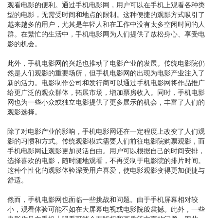
观看电影的便利。通过手机电影网，用户可以在手机上观看各种类
型的电影，无需受时间和地点的限制。这种便捷的观影方式吸引了
越来越多的用户，尤其是年轻人和在工作中没有太多空闲时间的人
群。在繁忙的生活中，手机电影网为人们提供了放松身心、享受电
影的机会。
此外，手机电影网的兴起也推动了电影产业的发展。传统电影院仍
然是人们观影的重要场所，但手机电影网的出现为电影产业注入了
新的活力。电影制作公司和发行商可以通过手机电影网将作品推广
给更广泛的观众群体，拓展市场，增加票房收入。同时，手机电影
网也为一些小众或独立电影提供了更多展示的机会，丰富了人们的
观影选择。
除了对电影产业的影响，手机电影网还在一定程度上改变了人们观
影的习惯和方式。传统观影模式需要人们前往电影院购票观影，而
手机电影网让观影更加灵活自由。用户可以根据自己的时间安排，
选择喜欢的电影，随时随地观看，不再受制于电影院的排片时间。
这种个性化的观影体验深受用户喜爱，使电影观影变得更加便捷与
舒适。
然而，手机电影网也面临一些挑战和问题。由于手机屏幕相对较
小，观看体验可能不如在大屏幕电视或电影院般震撼。此外，一些