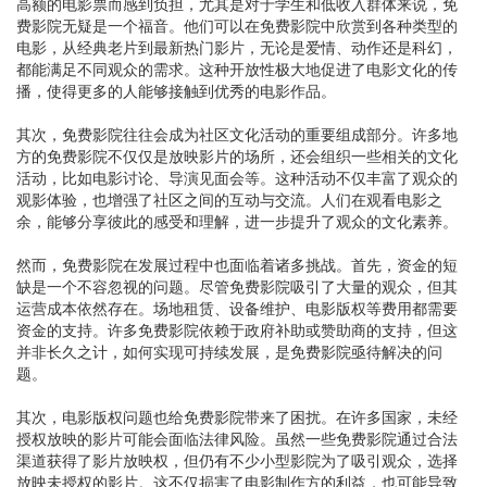
高额的电影票而感到负担，尤其是对于学生和低收入群体来说，免
费影院无疑是一个福音。他们可以在免费影院中欣赏到各种类型的
电影，从经典老片到最新热门影片，无论是爱情、动作还是科幻，
都能满足不同观众的需求。这种开放性极大地促进了电影文化的传
播，使得更多的人能够接触到优秀的电影作品。
其次，免费影院往往会成为社区文化活动的重要组成部分。许多地
方的免费影院不仅仅是放映影片的场所，还会组织一些相关的文化
活动，比如电影讨论、导演见面会等。这种活动不仅丰富了观众的
观影体验，也增强了社区之间的互动与交流。人们在观看电影之
余，能够分享彼此的感受和理解，进一步提升了观众的文化素养。
然而，免费影院在发展过程中也面临着诸多挑战。首先，资金的短
缺是一个不容忽视的问题。尽管免费影院吸引了大量的观众，但其
运营成本依然存在。场地租赁、设备维护、电影版权等费用都需要
资金的支持。许多免费影院依赖于政府补助或赞助商的支持，但这
并非长久之计，如何实现可持续发展，是免费影院亟待解决的问
题。
其次，电影版权问题也给免费影院带来了困扰。在许多国家，未经
授权放映的影片可能会面临法律风险。虽然一些免费影院通过合法
渠道获得了影片放映权，但仍有不少小型影院为了吸引观众，选择
放映未授权的影片。这不仅损害了电影制作方的利益，也可能导致