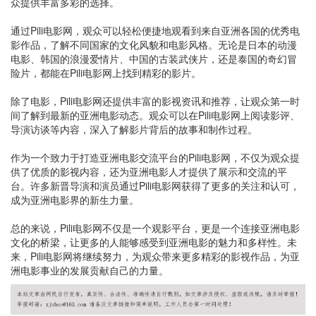
众提供丰富多彩的选择。
通过Pili电影网，观众可以轻松便捷地观看到来自亚洲各国的优秀电
影作品，了解不同国家的文化风貌和电影风格。无论是日本的动漫
电影、韩国的浪漫爱情片、中国的古装武侠片，还是泰国的奇幻冒
险片，都能在Pili电影网上找到精彩的影片。
除了电影，Pili电影网还提供丰富的影视资讯和推荐，让观众第一时
间了解到最新的亚洲电影动态。观众可以在Pili电影网上阅读影评、
导演访谈等内容，深入了解影片背后的故事和制作过程。
作为一个致力于打造亚洲电影交流平台的Pili电影网，不仅为观众提
供了优质的影视内容，还为亚洲电影人才提供了展示和交流的平
台。许多新晋导演和演员通过Pili电影网获得了更多的关注和认可，
成为亚洲电影界的新生力量。
总的来说，Pili电影网不仅是一个观影平台，更是一个连接亚洲电影
文化的桥梁，让更多的人能够感受到亚洲电影的魅力和多样性。未
来，Pili电影网将继续努力，为观众带来更多精彩的影视作品，为亚
洲电影事业的发展贡献自己的力量。