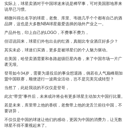
实际上，球星卖酒对于中国球迷来说是稀罕事，可对美国那地界来
说早已习惯。
稍微叫得出名字的球星，老詹、库里、韦德几乎个个都有自己的酒
品牌，这也是大多数NBA球星最爱选择的场外产业之一。
产品外包，印上自己的LOGO，不费事不费力，
但话说回来，球星们外包出去的红酒，真能比专业酒庄好多少？
其实未必，球迷们买酒，更多是被球星们的个人魅力驱动。
在美国，哈登卖酒需要和各路超级巨星内卷，来了中国市场一片广
袤无垠。
登哥如今34岁，需要为退役后的事业想退路，倘若在人气巅峰期加
盟中国联赛，顺便进行一波商业活动，岂不是完美完成转型？
当然了，此处我说的不仅仅是登哥，
此次“带货”事件后，未来或许将会有更多球星主动加大中国行比重。
若是未来，库里带上他的香槟，老詹带上他的龙舌兰前往中国，不
要讶异，
不仅仅是中国的球迷让他们的感动，更因为中国的消费力，让无数
球星不得不重视起来了。