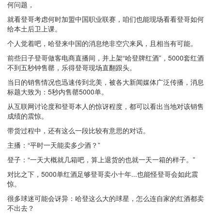
何问题，
就看登哥考虑何时加盟中国职业联赛，咱们也能现场看看登哥如何
给本土后卫上课。
个人觉着吧，哈登来中国的消息绝非空穴来风，且相当有可能。
前些日子登哥做客电商直播间，并上架“哈登牌红酒”，5000套红酒
不到五秒钟售罄，乐得登哥现场直翻跟头。
当日的销售情况也迅速传到北美，被各大新闻媒体广泛传播，消息
标题大致为：5秒内售罄5000单。
从互联网讨论度和登哥本人的惊讶程度，都可以看出当地对该销售
成绩的震惊。
带货过程中，还有这么一段比较有意思的对话。
主播：“平时一天能卖多少酒？”
登子：“一天大概就几箱吧，算上退货的也就一天一箱的样子。”
对比之下，5000单红酒足够登哥卖小十年...也能怪登哥会如此震
惊。
很多球迷可能会讶异：哈登这么大的球星，怎么连自家的红酒都卖
不出去？